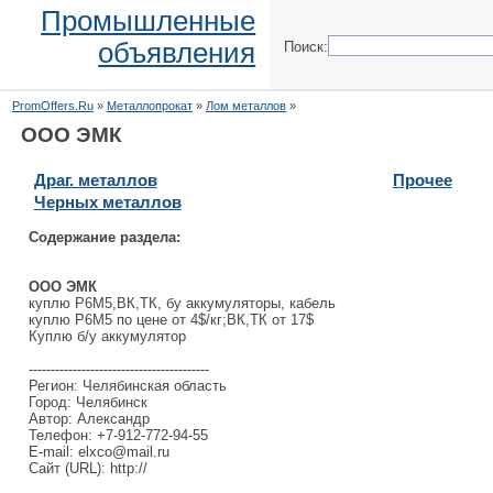
Промышленные
объявления
Поиск:
PromOffers.Ru
»
Металлопрокат
»
Лом металлов
»
ООО ЭМК
Драг. металлов
Прочее
Черных металлов
Содержание раздела:
ООО ЭМК
куплю Р6М5,ВК,ТК, бу аккумуляторы, кабель
куплю Р6М5 по цене от 4$/кг;ВК,ТК от 17$
Куплю б/у аккумулятор
-----------------------------------------
Регион: Челябинская область
Город: Челябинск
Автор: Александр
Телефон: +7-912-772-94-55
E-mail: elxco@mail.ru
Сайт (URL): http://