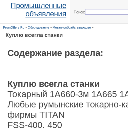
Промышленные
объявления
Поиск:
PromOffers.Ru
»
Оборудование
»
Металлообрабатывающее
»
Куплю всегла станки
Содержание раздела:
Куплю всегла станки
Токарный 1А660-3м 1А665 1
Любые румынские токарно-ка
фирмы ТITAN
FSS-400, 450