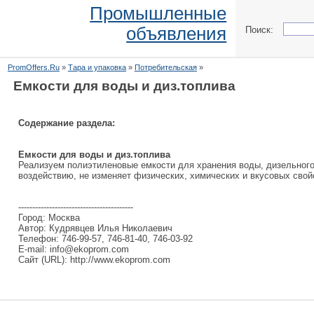
Промышленные
объявления
Поиск:
PromOffers.Ru
»
Тара и упаковка
»
Потребительская
»
Емкости для воды и диз.топлива
Содержание раздела:
Емкости для воды и диз.топлива
Реализуем полиэтиленовые емкости для хранения воды, дизельного 
воздействию, не изменяет физических, химических и вкусовых свойст
-----------------------------------------
Город: Москва
Автор: Кудрявцев Илья Николаевич
Телефон: 746-99-57, 746-81-40, 746-03-92
E-mail: info@ekoprom.com
Сайт (URL): http://www.ekoprom.com