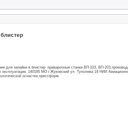
 блистер
е для запайки в блистер- приварочныe станки ВП-103, ВП-203.производ
в эксплуатации. 140185 МО г.Жуковский ул. Туполева 18 НИИ Авиационн
нологической оснастки,прессформ.