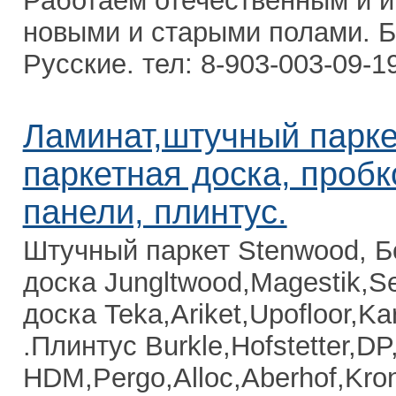
Работаем отечественным и 
новыми и старыми полами. Б
Русские. тел: 8-903-003-09-1
Ламинат,штучный парке
паркетная доска, проб
панели, плинтус.
Штучный паркет Stenwood, Б
доска Jungltwood,Magestik,S
доска Teka,Ariket,Upofloor,Kar
.Плинтус Burkle,Hofstetter,D
HDM,Pergo,Alloc,Aberhof,Kro