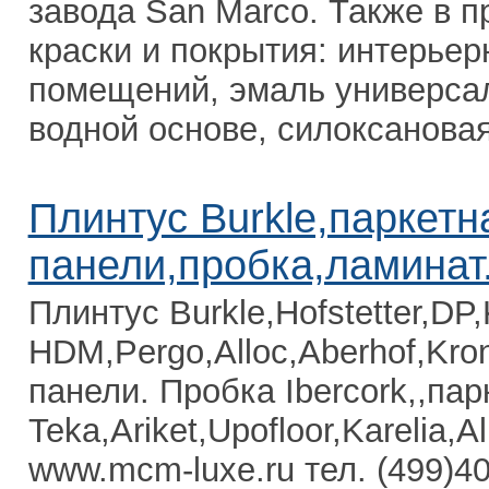
завода San Marco. Также в 
краски и покрытия: интерьер
помещений, эмаль универсал
водной основе, силоксановая
Плинтус Burkle,паркетн
панели,пробка,ламинат
Плинтус Burkle,Hofstetter,DP
HDM,Pergo,Alloc,Aberhof,Kro
панели. Пробка Ibercork,,пар
Teka,Ariket,Upofloor,Karelia,Al
www.mcm-luxe.ru тел. (499)40