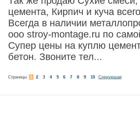
Так же продаю Сухие смеси,
цемента, Кирпич и куча всег
Всегда в наличии металлопро
ооо stroy-montage.ru по сам
Супер цены на куплю цемент
бетон. Звоните тел...
Страницы:
1
2
3
4
5
6
7
8
9
10
Следующая